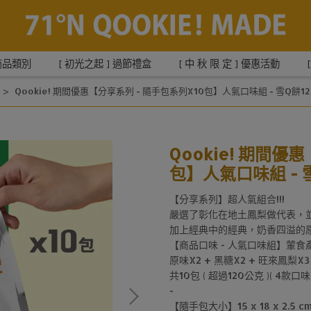
商品類別
[ 初光之起 ] 過節禮盒
[ 中 秋 限 定 ] 優惠活動
Qookie! 期間優惠【分享系列 - 隨手包系列X10包】人氣口味組 - 雪Q餅120公
Qookie! 期間優
包】人氣口味組 - 雪Q
【分享系列】超人氣組合!!!
嚴選了彰化在地土鳳梨做代表，
加上經典中的經典，奶香四溢的
【商品口味 - 人氣口味組】葷食
原味X2 + 黑糖X2 + 旺來鳳梨X3
共10包 ( 超過120公克 )( 4款口味 
-
【隨手包大小】15 x 18 x 2.5 