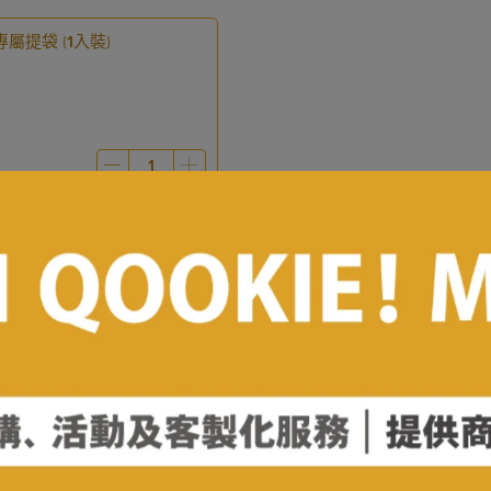
】專屬提袋 (1入裝)
規格說明