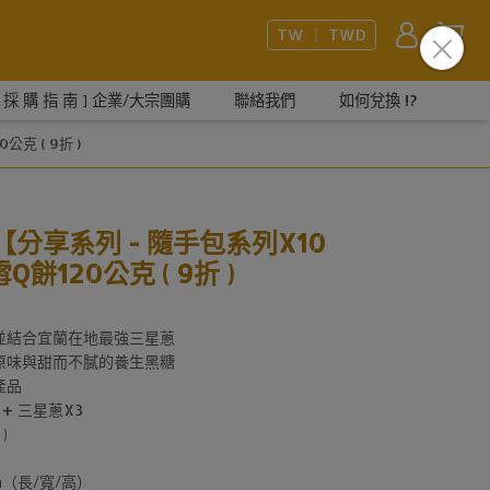
TW ｜ TWD
[ 採 購 指 南 ] 企業/大宗團購
聯絡我們
如何兌換 !?
克 ( 9折 )
惠【分享系列 - 隨手包系列X10
餅120公克 ( 9折 )
並結合宜蘭在地最強三星蔥
原味與甜而不膩的養生黑糖
產品
 + 三星蔥X3
)
cm（長/寬/高）