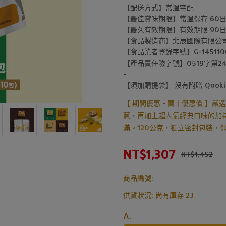
【配送方式】常溫宅配
【最佳賞味期限】常溫保存 60
【最久有效期限】有效期限 90
【食品製造商】北辰國際有限公
【食品業者登錄字號】G-1451100
【產品責任險字號】0519字第24A
-
【須加購提袋】 沒有附贈 Qooki
【 期間優惠 - 買十優惠價 
蔥，再加上超人氣經典口味的加
滿。120公克，獨立密封包裝，
NT$1,307
NT$1,452
商品編號:
供貨狀況:
尚有庫存 23
A.