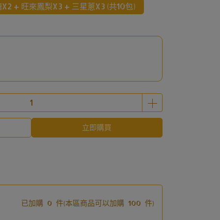
X2 + 旺來鳳梨X3 + 三星蔥X3 (共10包)
立即購買
已加購
0
件
(本區商品可以加購
100
件)