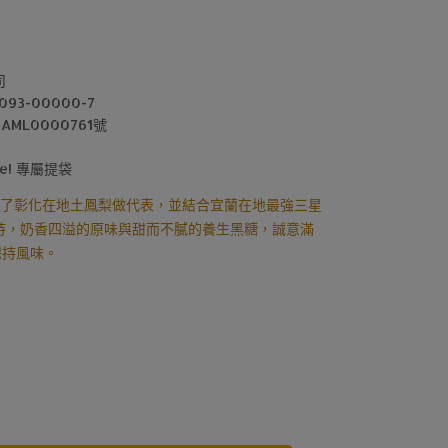
日
日
司
93-00000-7
ML0000761號
e! 專屬提袋
】嚴選了彰化在地土鳳梨做代表，並結合宜蘭在地最強三星
持，奶香四溢的原味與甜而不膩的養生黑糖，誠意滿
保持風味。