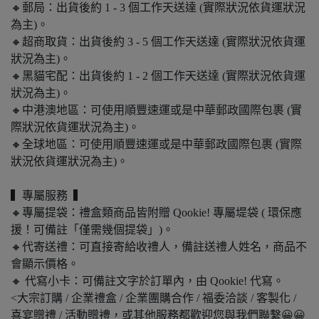
🔸郵局：出貨後約 1 - 3 個工作天送達 (實際狀況依貨運狀況
為主)。
🔸超商取貨：出貨後約 3 - 5 個工作天送達 (實際狀況依貨運
狀況為主)。
🔸黑貓宅配：出貨後約 1 - 2 個工作天送達 (實際狀況依貨運
狀況為主)。
🔸中港澳地區：可使用順豐速運或是中華郵政國際包裹 (實
際狀況依貨運狀況為主)。
🔸全球地區：可使用順豐速運或是中華郵政國際包裹 (實際
狀況依貨運狀況為主)。
▍專屬服務 ▍
🔸專屬提袋：禮盒類商品皆附贈 Qookie! 專屬堤袋 ( 環保應
援！可備註「僅需幾個提袋」)。
🔸代寄送禮：可直接寄給收禮人，備註送禮人姓名，商品不
會顯示價格。
🔸 代寫小卡：可備註文字於訂單內，由 Qookie! 代寫。
<大宗訂購 / 企業禮盒 / 企業團購合作 / 福委洽談 / 客製化 /
喜宴贈禮 / 活動贈禮，或其他服務都歡迎您與我們聯繫😀😀