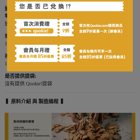
通庵咖哩!!! 台北人氣咖哩專賣店
零食系列｜通庵花椒口味 - 隨手包 (120公克) :
通庵花椒 (120公克)
規格 ( 每份 )：
10g±9% ( 通庵花椒 )
禮盒大小 :
15 x 18 x 2.5 cm（長/寬/高）
是否提供提袋:
沒有提供 Qookie!提袋
▍原料介紹 與 製造過程 ▍