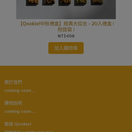
 旺
【Qookie!中秋禮盒】經典大綜合 - 20入禮盒 (
【
附提袋 )
NT$408
加入購物車
關於我們
coming soon ...
購物說明
coming soon ...
聯絡 Qookie!