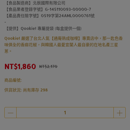
【食品製造商】北辰國際有限公司
【食品業者登錄字號】G-145110093-00000-7
【產品責任險字號】0519字第24AML0000761號
-
【提供】Qookie! 專屬提袋 (每盒提供一個)
Qookie! 嚴選了台北人氣【通庵熟成咖哩】專賣店中，那一匙色香
味俱全的香麻花椒，與韓國人最愛宜蘭人最自豪的在地名產三星
蔥。
NT$1,860
NT$2,170
商品編號:
供貨狀況:
尚有庫存 298