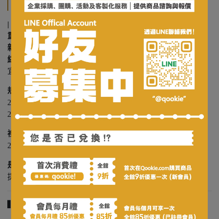
規格說明
| 買6送1特區 |
重口味組合!!!
新品上市 - 宜蘭三星蔥與通庵花椒的雙重重擊｜蔥花之禮 -
綜合禮盒 (10入):
宜蘭三星蔥 (5入) / 通庵花椒 (5入)
規格 ( 每份 )：
20g±9% ( 宜蘭三星蔥 )
20g±9% ( 通庵花椒 )
禮盒大小 :
20.5 x 9 x 5.5 cm（長/寬/高）
是否提供提袋:
提供 Qookie!提袋
▍原料介紹 與 製造過程 ▍