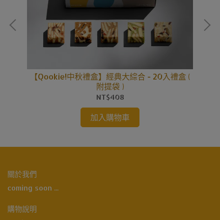
 旺
【Qookie!中秋禮盒】經典大綜合 - 20入禮盒 (
【
附提袋 )
NT$408
加入購物車
關於我們
coming soon ...
購物說明