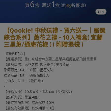
1
/
9
【Qookie! 中秋送禮 - 買六送一｜嚴選
綜合系列】蔥花之禮 - 10入禮盒( 宜蘭
三星蔥/通庵花椒 ) ( 附贈提袋 )
| 買6送1特區 |
【嚴選系列】重口味組合!!!宜蘭三星蔥與通庵花椒的雙重重擊
【商品口味】蔥花之禮 10入綜合( 葷食產品 )
季節限定( 1款 ) : 宜蘭三星蔥5入
聯名商品( 1款 ) : 通庵花椒5入
共10入 ( 5+5 )( 2款口味 )
-
【禮盒大小】20.5 x 9 x 5.5 cm（長/寬/高）
【配送方式】常溫宅配
【最佳賞味期限】常溫保存 60日
【最久有效期限】有效期限 90日